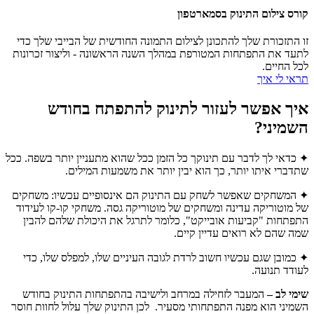
קורס צילום התינוק בסמארטפון
זו התזכורת שלך להתכונן לצילום התמונה החודשית של הבייבי שלך כדי
לתעד את התפתחות המטורפת במהלך השנה הראשונה - וליצור זכרונות
לכל החיים.
תראי לי איך
איך אפשר לעזור לתינוק להתפתח בחודש
השמיני?
✦
כדאי לך לדבר עם תינוקך כל הזמן ככל שהוא מתעניין יותר בשפה. ככל
שתדברי איתו יותר, כך הוא יבין יותר את משמעות המילים.
✦ המשחקים שאפשר לשחק עם התינוק הם אינסופיים עכשיו: משחקים
של מוטוריקה עדינה ומשחקים של מוטוריקה גסה. משחקי קו-קו לעידוד
התפתחות "קביעות אובייקט", כלומר לתרגל את היכולת שלהם להבין
שמה שהם לא רואים עדיין קיים.
✦ כמובן שגם עכשיו חשוב לרדת לגובה העיניים שלו, למפלס שלו, כדי
לעודד תנועה.
שימי לב –
המעבר לזחילה במרחב ולישיבה בהתפתחות התינוק בחודש
השמיני הוא מפנה התפתחותי מסעיר. לכן התינוק שלך עלול לחוות חוסר