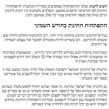
חשוב לדעת:
שלבי ההתפתחות שמופיעים בסדרת הכתבות ״התפתחות
התינוק לפי חודשים״ מייצגים ממוצע. השלבים משתנים בין תינוק לתינוק
וקיים טווח של מספר חודשים עבור כל שלב שנחשב תקין.
התפתחות התינוק בחודש השמיני
בגיל 8 חודשים התינוק
מתחזק ונייד יותר. רוב התינוקות זוחלים זחילת שש
ומנסים להתיישב. הם עשויים להיות מסוגלים למשוך את עצמם לעמידה
על רהיטים.
כשהתינוק
מתחיל לנוע במרחב ולדרוש יותר גירויים – המשמעות מבחינתך
זה שתצטרכי להיות אפילו יותר צמודה אליו 🙂 השלב הזה דורש לפעמים
הרבה סבלנות ואנרגיה
.
הראייה של התינוק תשתפר ותפיסת העומק שלו תהיה טובה כמעט כמו זו
של מבוגר. מרגש לראות שהוא כבר מבין אותך ויכול להצביע על אובייקט
בספר לפי בקשתך.
גם הזיכרון שלו ישתפר בהרבה. זה אומר שהוא יתחיל לחפש משהו כשהוא
מכוסה או כשהוא נופל על הרצפה. הוא יאהבו משחקי קו-קו או ספרים עם
חלונות קופצים. הוא יוכל להפיל חפצים וילמד גם להרים דברים קטנים
באחיזת פינצטה עם האגודל והאצבע. מבחינת התפתחות התינוק בחודש
השמיני הוא גם יוכל לגרוף מזון ולהחזיק אותו באגרופו.