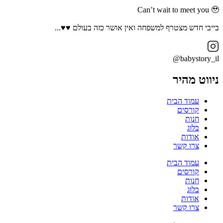
Can’t wait to meet you 🥹
בייבי חדש מצטרף למשפחה ואין אושר כזה בעולם ♥️♥️...
babystory_il@
ניווט מהיר
עמוד הבית
קורסים
חנות
בלוג
אודות
צרו קשר
עמוד הבית
קורסים
חנות
בלוג
אודות
צרו קשר