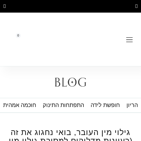
תקופה קצרה - אינסוף זכרונות
0
הריון
חופשת לידה
התפתחות התינוק
חוכמה אמהית
גילוי מין העובר, בואי נחגוג את זה
(רעיונות מדליקים למסיבת גילוי מין