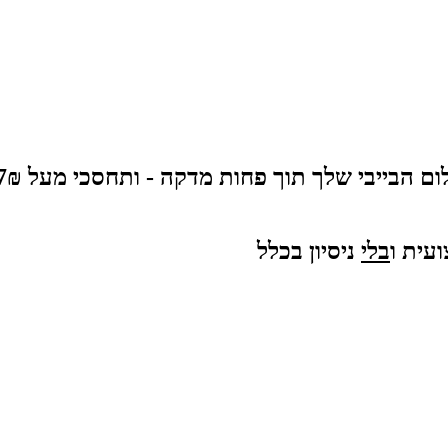
עית ו
בלי
ניסיון בכלל