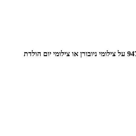
״איך תהפכי את הסלון בבית לסטודיו מקצועי לצילום הבייבי שלך תוך פחות מדקה - ותחסכי מעל 947₪ על צילומי ניובורן או צילומי יום הולדת