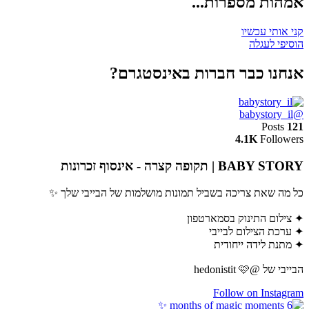
אמהות מספרות...
קני אותי עכשיו
הוסיפי לעגלה
אנחנו כבר חברות באינסטגרם?
@babystory_il
Posts
121
4.1K
Followers
BABY STORY | תקופה קצרה - אינסוף זכרונות
כל מה שאת צריכה בשביל תמונות מושלמות של הבייבי שלך ✨
✦ צילום התינוק בסמארטפון
✦ ערכת הצילום לבייבי
✦ מתנת לידה ייחודית
הבייבי של @hedonistit 🩷
Follow on Instagram