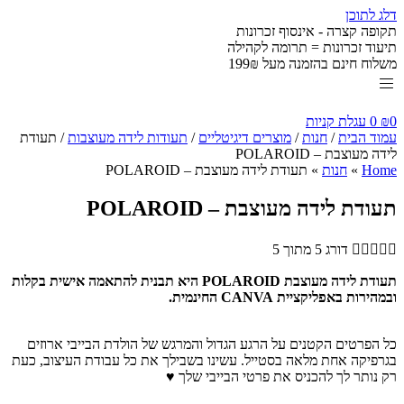
דלג לתוכן
תקופה קצרה - אינסוף זכרונות
תיעוד זכרונות = תרומה לקהילה
משלוח חינם בהזמנה מעל 199₪
0
₪
0
עגלת קניות
עמוד הבית
/
חנות
/
מוצרים דיגיטליים
/
תעודות לידה מעוצבות
/ תעודת
לידה מעוצבת – POLAROID
Home
»
חנות
»
תעודת לידה מעוצבת – POLAROID
תעודת לידה מעוצבת – POLAROID





דורג 5 מתוך 5
תעודת לידה מעוצבת POLAROID היא תבנית להתאמה אישית בקלות
ובמהירות באפליקציית CANVA החינמית.
כל הפרטים הקטנים על הרגע הגדול והמרגש של הולדת הבייבי ארוזים
בגרפיקה אחת מלאה בסטייל. עשינו בשבילך את כל עבודת העיצוב, כעת
רק נותר לך להכניס את פרטי הבייבי שלך ♥️