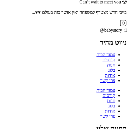
Can’t wait to meet you 🥹
בייבי חדש מצטרף למשפחה ואין אושר כזה בעולם ♥️♥️...
babystory_il@
ניווט מהיר
עמוד הבית
קורסים
חנות
בלוג
אודות
צרו קשר
עמוד הבית
קורסים
חנות
בלוג
אודות
צרו קשר
החנות שלנו