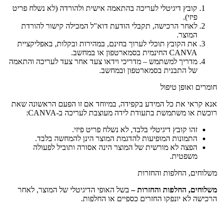
קובץ דיגיטלי לעריכה בהתאמה אישית ולהורדה (לא נשלח פריט
פיזי).
לאחר הרכישה, תקבלי הודעת דוא"ל המכילה קישור להורדת
המוצר.
את הקובץ תוכלי לערוך בחינם, במהירות ובקלות, באפליקציית
CANVA החינמית בסמארטפון או במחשב.
מדריך למשתמש – מדריכי וידאו צעד אחר צעד לעריכה והתאמה
של התבנית בסמארטפון ובמחשב.
חומרים ואופן טיפול
אנא קראי את כל המידע בקפידה, במיוחד אם זו הפעם הראשונה שאת
רוכשת או משתמשת בתעודת לידה מעוצבת לעריכה ב-CANVA:
זהו קובץ דיגיטלי בלבד, לא נשלח פריט פיזי.
התמונות המופיעות להדגמת המוצר הינן להמחשה בלבד.
הפצה לא מורשית של המוצר הינה אסורה ותוביל לפעולה
משפטית.
משלוחים, החלפות והחזרות
משלוחים, החלפות והחזרות –
בשל האופי הדיגיטלי של המוצר, לאחר
הרכישה לא יונפקו החזרים כספיים או החלפות.