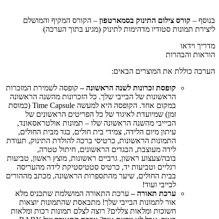
בנוסף –
קורס צילום התינוק בסמארטפון
– הקורס המקיף והמושלם
ליצירת תמונות סטודיו מדהימות לתינוק (מגיע בתוך הערכה)
מדריך וידאו
הוראות והבהרות
הערכה כוללת את המוצרים הבאים:
קופסת זכרונות לשנה הראשונה –
קופסה לשמירת המזכרות
הראשונות של הבייבי שלך. כל הזכרונות מהשנה הראשונה
במקום אחד. הקופסה היא למעשה Time Capsule (כמוסת
זמן) שמיועדת לאיגוד של כל הפריטים הראשונים של
הביייבי מהשנה הראשונה שלו – תמונות אולטראסאונד,
עיתון מיום הלידה, צמידי בית חולים, בגד מבית החולים,
התמונות הראשונות, כרטיסי ברכה להולדת התינוק, תעודת
לידה מעוצבת, הבגדים הראשונים, חיתול טטרה,
בובה/צעצוע ראשון, גרביים ראשונות, מוצץ ראשון, טביעות
רגליים וטביעות יד, כרטיס סטטיסטיקת לידה מהעריסה
בבית החולים, שיער מהתספרות הראשונה, מכתב מההורים
לבייבי ועוד!
ערכת תאורה –
ערכת התאורה המושלמת שתכניס מלא
אור לתמונות הבייבי שלך! מתבאסת שהתמונות יוצאות
חשוכות ומלאות צללים? רוצה לצלם תמונות רכות ומלאות