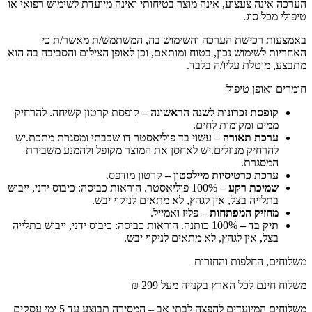
הערכה אינה צעצוע, אינה מוצר בטיחותי ואינה מיועדת לשימוש רפואי או
טיפולי מכל סוג.
באמצעות רכישת הערכה והשימוש בה, המשתמש/ת מאשר/ת כי
האחריות לשימוש נכון, בטוח ומותאם, וכן לאופן הצילום והסביבה בה הוא
מתבצע, מוטלת עליו/ה בלבד.
חומרים ואופן טיפול
קופסת זכרונות לשנה הראשונה –
קופסת קרטון קשיחה. להרחיק
ממים ומקומות לחים.
ערכת תאורה –
עשוי בד פוליאסטר דו שכבתי ומסגרת מתכת.יש
להרחיק מנוזלים.יש לאחסן את המוצר מקופל ולהמנע משבירת
המסגרת.
ערכת כרטיסיות מיילסטון –
קרטון מודפס.
שמיכת רקע –
100% פוליאסטר.
הוראות כביסה: כיבוס ידני, ייבוש
בתלייה בצל, אין לגהץ, לא מתאים לניקוי יבש.
מחזיק המפתחות –
פליז ואמייל.
תיק בד –
100% כותנה.
הוראות כביסה: כיבוס ידני, ייבוש בתלייה
בצל, אין לגהץ, לא מתאים לניקוי יבש.
משלוחים, החלפות והחזרות
משלוח חינם לכל הארץ בקנייה מעל 299 ₪
משלוחים המיועדים להפצה לבתי אב – המסירה תבוצע עד 5 ימי עסקים