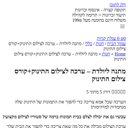
דלג לתוכן
תקופה קצרה - אינסוף זכרונות
תיעוד זכרונות = תרומה לקהילה
משלוח חינם בהזמנה מעל 199₪
0
₪
0
עגלת קניות
עמוד הבית
/
חנות
/
כללי
/ מתנה ליולדת – ערכה לצילום התינוק+קורס
צילום התינוק
Home
»
חנות
»
מתנה ליולדת – ערכה לצילום התינוק+קורס צילום
התינוק
מתנה ליולדת – ערכה לצילום התינוק+קורס
צילום התינוק





דורג 5 מתוך 5
הערכה שכל אמא צריכה כדי להפוך את התמונות של התינוק שלה
מנחמדות למדהימות!
עכשיו גם את יכולה לצלם בבית תמונות ברמה של סטודיו לצילום מקצועי!
ערכת הצילום מכילה את כל מה שאת צריכה כדי להפוך את הבית שלך