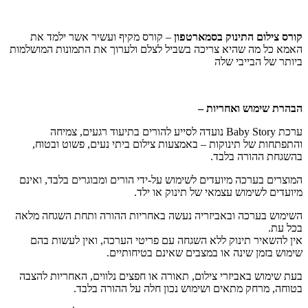
קורס צילום התינוק בסמארטפון
– קורס מקיף ועשיר אשר ילמד את
האמא כל מה שהיא צריכה בשביל לצלם ולערוך את התמונות המושלמות
ביותר של הבייבי שלה
הבהרת שימוש ואחריות –
ערכת Baby Story נועדה לסייע להורים בתיעוד רגעים, צמיחה
והתפתחות של תינוקות – באמצעות צילום ביתי נעים, פשוט ובטוח,
בהשגחת ההורה בלבד.
המוצרים בערכה מיועדים לשימוש על-ידי הורים ומבוגרים בלבד, ואינם
מיועדים לשימוש עצמאי של תינוק או ילד.
השימוש בערכה ובאביזריה נעשה באחריות ההורה ותחת השגחה מלאה
בכל עת.
אין להשאיר תינוק ללא השגחה עם פריטי הערכה, ואין לעשות בהם
שימוש בזמן שינה או במצבים שאינם בטיחותיים.
בעת שימוש באביזרי צילום, תאורה או חפצים נלווים, האחריות להצבה
בטוחה, מרחק מתאים ושימוש נכון חלה על ההורה בלבד.