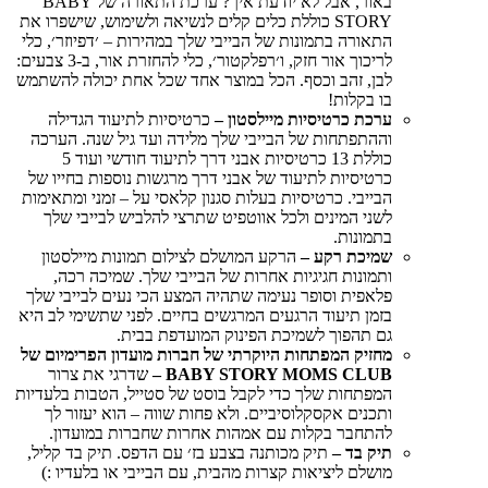
באור, אבל לא יודעת איך? ערכת התאורה של BABY
STORY כוללת כלים קלים לנשיאה ולשימוש, שישפרו את
התאורה בתמונות של הבייבי שלך במהירות – ׳דפיוזר׳, כלי
לריכוך אור חזק, ו׳רפלקטור׳, כלי להחזרת אור, ב-3 צבעים:
לבן, זהב וכסף. הכל במוצר אחד שכל אחת יכולה להשתמש
בו בקלות!
ערכת כרטיסיות מיילסטון –
כרטיסיות לתיעוד הגדילה
וההתפתחות של הבייבי שלך מלידה ועד גיל שנה. הערכה
כוללת 13 כרטיסיות אבני דרך לתיעוד חודשי ועוד 5
כרטיסיות לתיעוד של אבני דרך מרגשות נוספות בחייו של
הבייבי. כרטיסיות בעלות סגנון קלאסי על – זמני ומתאימות
לשני המינים ולכל אווטפיט שתרצי להלביש לבייבי שלך
בתמונות.
שמיכת רקע –
הרקע המושלם לצילום תמונות מיילסטון
ותמונות חגיגיות אחרות של הבייבי שלך. שמיכה רכה,
פלאפית וסופר נעימה שתהיה המצע הכי נעים לבייבי שלך
בזמן תיעוד הרגעים המרגשים בחיים. לפני שתשימי לב היא
גם תהפוך לשמיכת הפינוק המועדפת בבית.
מחזיק המפתחות היוקרתי של חברות מועדון הפרימיום של
BABY STORY MOMS CLUB –
שדרגי את צרור
המפתחות שלך כדי לקבל בוסט של סטייל, הטבות בלעדיות
ותכנים אקסקלוסיביים. ולא פחות שווה – הוא יעזור לך
להתחבר בקלות עם אמהות אחרות שחברות במועדון.
תיק בד –
תיק מכותנה בצבע בז׳ עם הדפס. תיק בד קליל,
מושלם ליציאות קצרות מהבית, עם הבייבי או בלעדיו :)