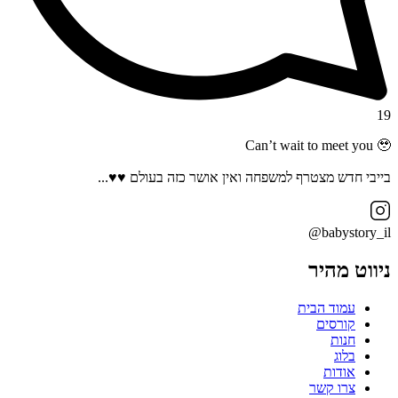
19
Can’t wait to meet you 🥹
בייבי חדש מצטרף למשפחה ואין אושר כזה בעולם ♥️♥️...
babystory_il@
ניווט מהיר
עמוד הבית
קורסים
חנות
בלוג
אודות
צרו קשר