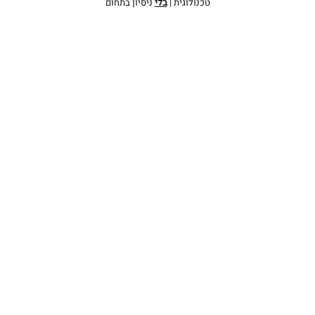
טכנולוגית |
בלי
ניסיון בתחום