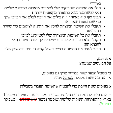
בטירוף
תגלי את הסודות והטריקים שלי לתמונות מוארות בצורה מושלמת
(בלי להשתמש בכלל בתאורה מקצועית יקרה!)
תביני סוף סוף באיזה זוויות צילום את חייבת לצלם את הבייבי שלך
כדי שהתמונות יצאו וואו
תקבלי את השיטה המנצחת להכין את התינוק לצילומים כדי שיהיה
רגוע ונינוח
תקבלי את כל השיטות המנצחות שלי לסטיילינג לבייבי
תקבלי מלא רעיונות לאביזרים שיקפיצו לך את התמונות (בלי
להוציא הון)
תדעי לעצב את התמונות בצ׳יק באפליקציה חינמית בפלאפון שלך
אבל רגע,
על הבונוסים שמעת?!
כי בשביל הצעה שווה במיוחד צריך גם בונוסים,
אז הנה מה שאת מקבלת
במתנה
ממני:
5 בונוסים שאת חייבת כדי להבטיח שהשיטה תעבוד בשבילך!
+ ארגז כלים לתינוק רגוע בצילומים -שיעור מקצועי עם המומחית מספר 1
בארץ להתפתחות תינוקות שלומית שוסטר (בשווי
147 שקלים
– בשבילך
בחינם!
)