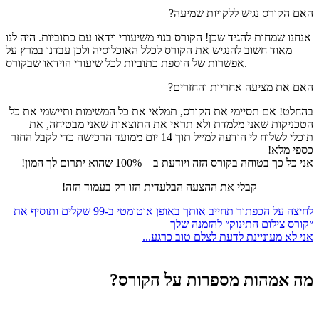
האם הקורס נגיש ללקויות שמיעה?
אנחנו שמחות להגיד שכן! הקורס בנוי משיעורי וידאו עם כתוביות. היה לנו
מאוד חשוב להנגיש את הקורס לכלל האוכלוסיה ולכן עבדנו במרץ על
אפשרות של הוספת כתוביות לכל שיעורי הוידאו שבקורס.
האם את מציעה אחריות והחזרים?
בהחלט! אם תסיימי את הקורס, תמלאי את כל המשימות ותיישמי את כל
הטכניקות שאני מלמדת ולא תראי את התוצאות שאני מבטיחה, את
תוכלי לשלוח לי הודעה למייל תוך
14 יום ממועד הרכישה כדי לקבל החזר
כספי מלא!
אני כל כך בטוחה בקורס הזה ויודעת ב – 100% שהוא יתרום לך המון!
קבלי את ההצעה הבלעדית הזו רק בעמוד הזה!
לחיצה על הכפתור תחייב אותך באופן אוטומטי ב-99 שקלים ותוסיף את
״קורס צילום התינוק״ להזמנה שלך
אני לא מעוניינת לדעת לצלם טוב כרגע...
מה אמהות מספרות על הקורס?