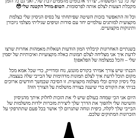
של כל בני המשפחה, יצרתי אלבומים מהממים לבת שלי, ואני גם כל הזמן
מקבלת הצעות לצלם אותה לפרסומות.
הטופ-מודל הקטנה שלי 🥹
וכל זה התאפשר בזכות השיטה שפיתחתי על בסיס הניסיון שלי כצלמת
מקצועית למותגים עולמיים יחד עם סודות וטיפים שגיליתי מצלמי ניובורן
ותינוקות מקצועיים.
בשנתיים האחרונות קיבלתי המון הודעות ושאלות מאמהות אחרות שרצו
לדעת איך אני מצליחה לצלם תמונות כאלה מקצועיות ואיכותיות של יסמין
שלי – והכל במצלמה של הפלאפון!
הבנתי שיש צורך אמיתי בקורס מונגש, נוח ומדוייק, כדי שכל אמא מכל
מקום תוכל לדעת איך לצלם תמונות מדהימות של הבייבי שלה בעצמה,
בלי ניסיון קודם ובלי מצלמה מקצועית. זו הסיבה שבמשך חודשים ארוכים
בניתי את הקורס כדי שיענה בצורה מושלמת על הצורך הזה!
היום אני הכי שמחה בעולם שיש לי את הזכות לחלוק איתך מהניסיון
והשיטה שלי ולהפוך את הדרך שלך ליצירת מזכרות ילדות מושלמות של
הבייבי שלך לקלה, כיפית ונוחה שתגרום לך אושר בכל פעם שתתרפקי על
הזכרונות המתוקים שלכם.