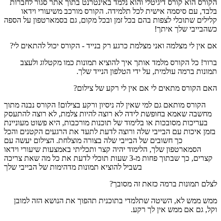
הקורס הוא קורס דיגיטלי והוא נלמד באינטרנט בתוך אתר סגור לחברות
בלבד, עם סיסמה אישית לכל תלמידה. הקורס מורכב משיעורי וידאו
קלילים שתוכלי לצפות בהם בכל זמן ובכל מקום, גם בסמארטפון על הספה
כשהבייבי שלך איתך!
אם אין לי מצלמה ואני מצלמת כרגע רק בנייד - הקורס יכול להתאים לי?
ברור! כל הקורס מלמד אותך איך להוציא תמונות כמו מקטלוג ולעצב
תמונות ברמה עולמית, על ידי הטלפון הנייד שלך.
האם הקורס מתאים לי אם אין לי רקע של צילום?
הקורס מותאם גם למי שאין לה ניסיון ורקע בצילום! הקורס נבנה מתוך
מחשבה שאמא בחופשת לידה לא רוצה להיות צלמת, לא רוצה להתעסק
בעריכות מסובכות או בלימוד של תוכנות מורכבות, היא פשוט מעוניינת
בזמן איכות עם הבייבי שלה ורוצה לדעת לתעד את הרגעים הקטנים והכל
כך חשובים של הבייבי שלה בצורה מוצלחת. הצילום יעשה עם
הסמארטפון שלך, הלימוד יהיה קצר ותכליתי באמצעות שיעורי וידאו
קצרים, כך שבתוך פחות מ-3 שעות תוכלי לדעת את כל מה שאת צריכה
בשביל להוציא תמונות מדהימות של הבייבי שלך
לצלם תמונות ברמה כזאת זה מסובך?
ממש ממש לא, השיטה שתלמדי בתוכנית תהפוך את הנושא הזה למובן
וקל, גם אם ממש אין לך רקע.