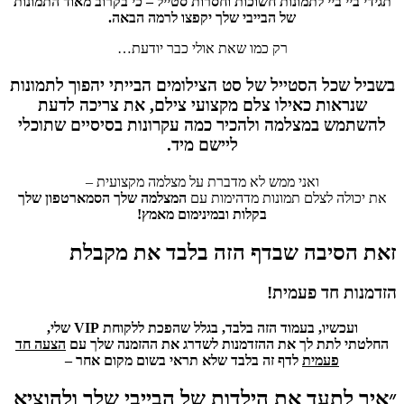
תגידי ביי ביי לתמונות חשוכות וחסרות סטייל – כי בקרוב מאוד התמונות
של הבייבי שלך יקפצו לרמה הבאה.
רק כמו שאת אולי כבר יודעת…
בשביל שכל הסטייל של סט הצילומים הבייתי יהפוך לתמונות
שנראות כאילו צלם מקצועי צילם, את צריכה לדעת
להשתמש במצלמה ולהכיר כמה עקרונות בסיסיים שתוכלי
ליישם מיד.
ואני ממש לא מדברת על מצלמה מקצועית –
את יכולה לצלם תמונות מדהימות עם
המצלמה שלך הסמארטפון שלך
בקלות ובמינימום מאמץ!
זאת הסיבה שבדף הזה בלבד את מקבלת
הזדמנות חד פעמית!
ו
עכשיו, בעמוד הזה בלבד, בגלל שהפכת ללקוחת VIP שלי,
החלטתי לתת לך את ההזדמנות לשדרג את ההזמנה שלך עם
הצעה חד
פעמית
לדף זה בלבד שלא תראי בשום מקום אחר
–
״איך לתעד את הילדות של הבייבי שלך ולהוציא