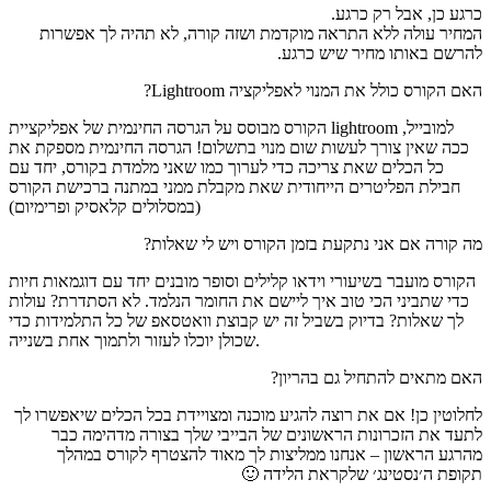
כרגע כן, אבל רק כרגע.
המחיר עולה ללא התראה מוקדמת ושזה קורה, לא תהיה לך אפשרות
להרשם באותו מחיר שיש כרגע.
האם הקורס כולל את המנוי לאפליקציה Lightroom?
הקורס מבוסס על הגרסה החינמית של אפליקציית lightroom למובייל,
ככה שאין צורך לעשות שום מנוי בתשלום! הגרסה החינמית מספקת את
כל הכלים שאת צריכה כדי לערוך כמו שאני מלמדת בקורס, יחד עם
חבילת הפליטרים הייחודית שאת מקבלת ממני במתנה ברכישת הקורס
(במסלולים קלאסיק ופרימיום)
מה קורה אם אני נתקעת בזמן הקורס ויש לי שאלות?
הקורס מועבר בשיעורי וידאו קלילים וסופר מובנים יחד עם דוגמאות חיות
כדי שתביני הכי טוב איך ליישם את החומר הנלמד. לא הסתדרת? עולות
לך שאלות? בדיוק בשביל זה יש קבוצת וואטסאפ של כל התלמידות כדי
שכולן יוכלו לעזור ולתמוך אחת בשנייה.
האם מתאים להתחיל גם בהריון?
לחלוטין כן! אם את רוצה להגיע מוכנה ומצויידת בכל הכלים שיאפשרו לך
לתעד את הזכרונות הראשונים של הבייבי שלך בצורה מדהימה כבר
מהרגע הראשון – אנחנו ממליצות לך מאוד להצטרף לקורס במהלך
תקופת ה׳נסטינג׳ שלקראת הלידה 🙂