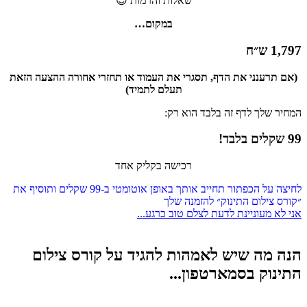
שאלות והרמות 😉
במקום…
1,797 ש״ח
(אם תרענני את הדף, תסגרי את העמוד
או תחזרי אחורה ההצעה הזאת
תעלם לתמיד)
המחיר שלך לדף זה בלבד הוא רק:
99 שקלים בלבד!
רכישה בקליק אחד
לחיצה על הכפתור תחייב אותך באופן אוטומטי ב-99 שקלים ותוסיף את
״קורס צילום התינוק״ להזמנה שלך
אני לא מעוניינת לדעת לצלם טוב כרגע...
הנה מה שיש לאמהות להגיד על קורס צילום
התינוק בסמארטפון...