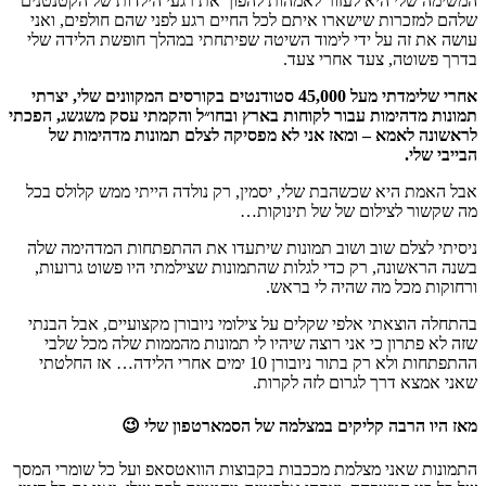
המשימה שלי היא לעזור לאמהות להפוך את רגעי הילדות של הקטנטנים
שלהם למזכרות שישארו איתם לכל החיים רגע לפני שהם חולפים, ואני
עושה את זה על ידי לימוד השיטה שפיתחתי במהלך חופשת הלידה שלי
בדרך פשוטה, צעד אחרי צעד.
אחרי שלימדתי מעל 45,000 סטודנטים
בקורסים המקוונים שלי, יצרתי
תמונות מדהימות עבור לקוחות בארץ ובחו״ל והקמתי עסק משגשג, הפכתי
לראשונה לאמא – ומאז אני לא מפסיקה לצלם תמונות מדהימות של
הבייבי שלי.
אבל האמת היא שכשהבת שלי, יסמין, רק נולדה הייתי ממש קלולס בכל
מה שקשור לצילום של של תינוקות…
ניסיתי לצלם שוב ושוב תמונות שיתעדו את ההתפתחות המדהימה שלה
בשנה הראשונה, רק כדי לגלות שהתמונות שצילמתי היו פשוט גרועות,
ורחוקות מכל מה שהיה לי בראש.
בהתחלה הוצאתי אלפי שקלים על צילומי ניובורן מקצועיים, אבל הבנתי
שזה לא פתרון כי אני רוצה שיהיו לי תמונות מהממות שלה מכל שלבי
ההתפתחות ולא רק בתור ניובורן 10 ימים אחרי הלידה… אז החלטתי
שאני אמצא דרך לגרום לזה לקרות.
מאז היו הרבה קליקים במצלמה של הסמארטפון שלי 😉
התמונות שאני מצלמת מככבות בקבוצות הוואטסאפ ועל כל שומרי המסך