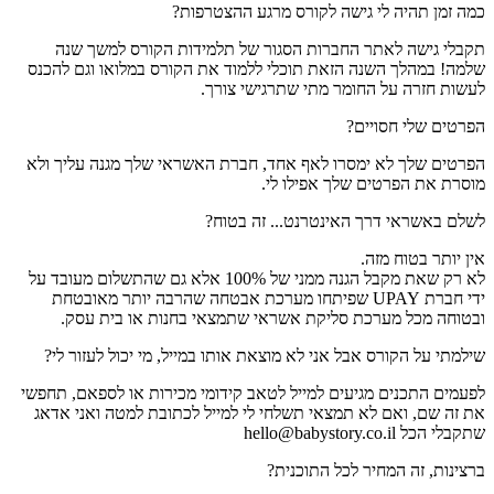
כמה זמן תהיה לי גישה לקורס מרגע ההצטרפות?
תקבלי גישה לאתר החברות הסגור של תלמידות הקורס למשך שנה
שלמה! במהלך השנה הזאת תוכלי ללמוד את הקורס במלואו וגם להכנס
לעשות חזרה על החומר מתי שתרגישי צורך.
הפרטים שלי חסויים?
הפרטים שלך לא ימסרו לאף אחד, חברת האשראי שלך מגנה עליך ולא
מוסרת את הפרטים שלך אפילו לי.
לשלם באשראי דרך האינטרנט... זה בטוח?
אין יותר בטוח מזה.
לא רק שאת מקבל הגנה ממני של 100% אלא
גם שהתשלום מעובד על
ידי חברת UPAY שפיתחו מערכת אבטחה שהרבה יותר מאובטחת
ובטוחה מכל מערכת סליקת אשראי שתמצאי בחנות או בית עסק.
שילמתי על הקורס אבל אני לא מוצאת אותו במייל, מי יכול לעזור לי?
לפעמים התכנים מגיעים למייל לטאב קידומי מכירות או לספאם, תחפשי
את זה שם, ואם לא תמצאי תשלחי לי למייל לכתובת למטה ואני אדאג
שתקבלי הכל
hello@babystory.co.il
ברצינות, זה המחיר לכל התוכנית?