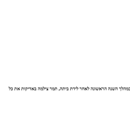
רה לאסתטיקה, ומעל להכל - אמא של יסמין. במהלך השנה הראשונה לאחר לידת ביתה, תמר צילמה באדיקות את כל