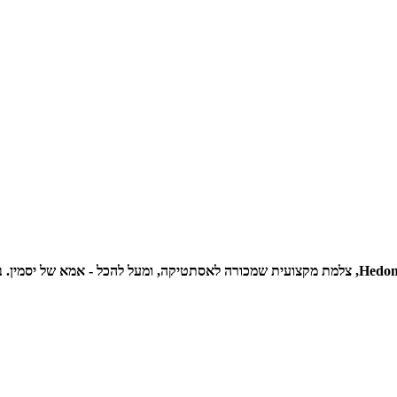
תמר ליבוביץ גולן היא יזמית דיגיטלית, בעלת בלוג הלייף סטייל המצליח Hedonistit, צלמת מקצועית שמכו