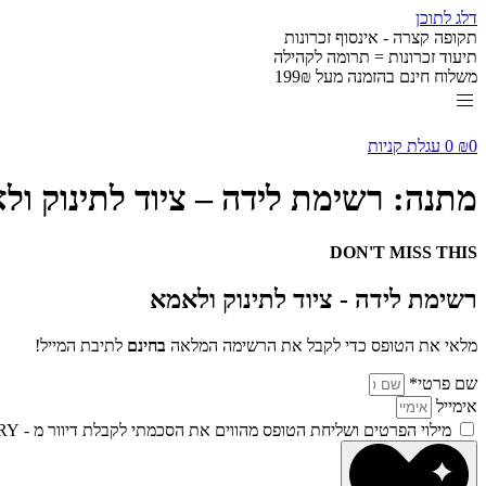
דלג לתוכן
תקופה קצרה - אינסוף זכרונות
תיעוד זכרונות = תרומה לקהילה
משלוח חינם בהזמנה מעל 199₪
0
₪
0
עגלת קניות
מתנה: רשימת לידה – ציוד לתינוק ול
DON'T MISS THIS
רשימת לידה - ציוד לתינוק ולאמא
מלאי את הטופס כדי לקבל את הרשימה המלאה
בחינם
לתיבת המייל!
שם פרטי*
אימייל
מילוי הפרטים ושליחת הטופס מהווים את הסכמתי לקבלת דיוור מ - BABY STORY וכפופה למדיניות הפרטיות שלנו. למידע נוסף על אופן השימוש במידע האישי שלך –